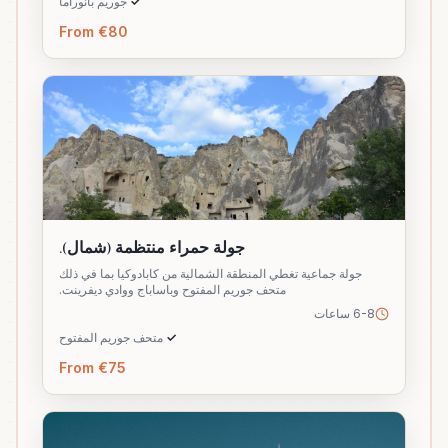
✓
جوريم بانوراما
From €80
جولة حمراء منتظمة (شمال).
جولة جماعية تغطي المنطقة الشمالية من كابادوكيا بما في ذلك
متحف جوريم المفتوح وباساباج ووادي ديفرينت.
6-8 ساعات
✓
متحف جوريم المفتوح
From €75