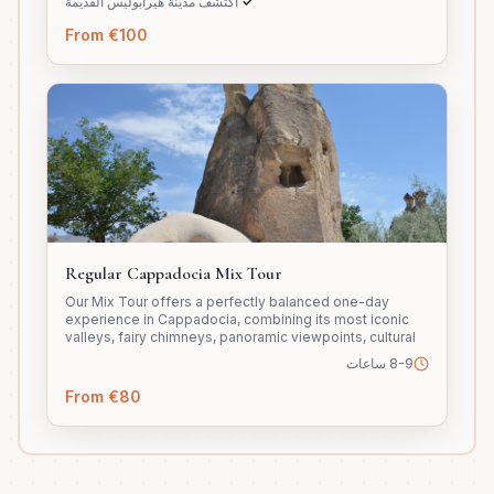
✓
اكتشف مدينة هيرابوليس القديمة
From €100
Regular Cappadocia Mix Tour
Our Mix Tour offers a perfectly balanced one-day
experience in Cappadocia, combining its most iconic
valleys, fairy chimneys, panoramic viewpoints, cultural
ateliers, and an underground city to deliver a complete
8-9 ساعات
blend of nature, history, and local heritage in a single
journey.
From €80