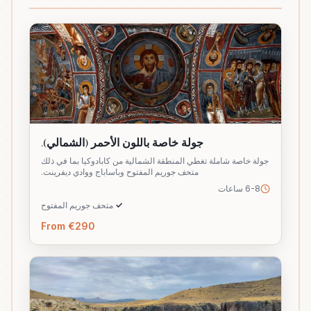
جولة خاصة باللون الأحمر (الشمالي).
جولة خاصة شاملة تغطي المنطقة الشمالية من كابادوكيا بما في ذلك
متحف جوريم المفتوح وباساباج ووادي ديفرينت.
6-8 ساعات
✓
متحف جوريم المفتوح
From €290