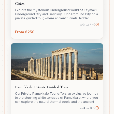
Cities
Explore the mysterious underground world of Kaymaklı
Underground City and Derinkuyu Underground City on a
private guided tour, where ancient tunnels, hidden
chambers, and remarkable engineering reveal the
4-6 ساعات
fascinating history of early civilizations in Cappadocia.
From €250
Pamukkale Private Guided Tour
Our Private Pamukkale Tour offers an exclusive journey
to the stunning white terraces of Pamukkale, where you
can explore the natural thermal pools and the ancient
ruins of Hierapolis at your own pace with a fully
8-9 ساعات
personalized and comfortable experience.