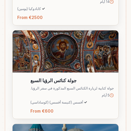
14 أيام
✓
كابادوكيا (يومين)
From €2500
جولة كنائس الرؤيا السبع
جولة كتابية لزيارة الكنائس السبع المذكورة في سفر الرؤيا.
5 أيام
✓
أفسس (كنيسة أفسس) (كوساداسي)
From €600