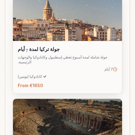
جولة تركيا لمدة 7 أيام
جولة شاملة لمدة أسبوع تغطي إسطنبول وكابادوكيا والوجهات
الرئيسية.
7 أيام
✓
كابادوكيا (يومين)
From €1650