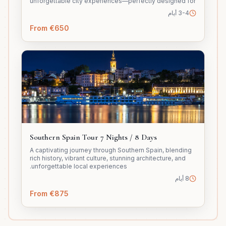
unforgettable city experiences—perfectly designed for
travelers who want to explore, enjoy, and shop smart in
3-4 أيام
one seamless trip.
From €650
Southern Spain Tour 7 Nights / 8 Days
A captivating journey through Southern Spain, blending
rich history, vibrant culture, stunning architecture, and
unforgettable local experiences.
8 أيام
From €875