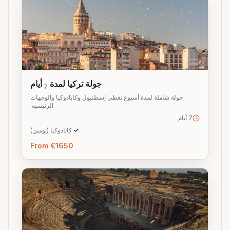
جولة تركيا لمدة 7 أيام
جولة شاملة لمدة أسبوع تغطي إسطنبول وكابادوكيا والوجهات
الرئيسية.
7 أيام
✓
كابادوكيا (يومين)
From €1650