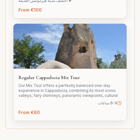
✓
اكتشف مدينة هيرابوليس القديمة
From €100
Regular Cappadocia Mix Tour
Our Mix Tour offers a perfectly balanced one-day
experience in Cappadocia, combining its most iconic
valleys, fairy chimneys, panoramic viewpoints, cultural
ateliers, and an underground city to deliver a complete
8-9 ساعات
blend of nature, history, and local heritage in a single
journey.
From €80