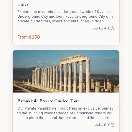
Cities
Explore the mysterious underground world of Kaymaklı
Underground City and Derinkuyu Underground City on a
private guided tour, where ancient tunnels, hidden
chambers, and remarkable engineering reveal the
4-6 ساعات
fascinating history of early civilizations in Cappadocia.
From €250
Pamukkale Private Guided Tour
Our Private Pamukkale Tour offers an exclusive journey
to the stunning white terraces of Pamukkale, where you
can explore the natural thermal pools and the ancient
ruins of Hierapolis at your own pace with a fully
8-9 ساعات
personalized and comfortable experience.