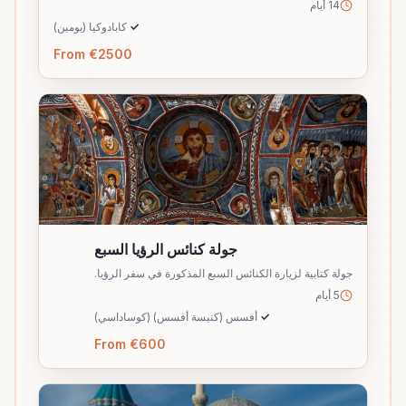
14 أيام
✓
كابادوكيا (يومين)
From €2500
جولة كنائس الرؤيا السبع
جولة كتابية لزيارة الكنائس السبع المذكورة في سفر الرؤيا.
5 أيام
✓
أفسس (كنيسة أفسس) (كوساداسي)
From €600