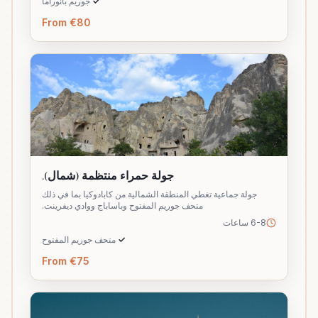
✓
جوريم بانوراما
From €80
جولة حمراء منتظمة (شمال).
جولة جماعية تغطي المنطقة الشمالية من كابادوكيا بما في ذلك
متحف جوريم المفتوح وباساباج ووادي ديفرينت.
6-8 ساعات
✓
متحف جوريم المفتوح
From €75