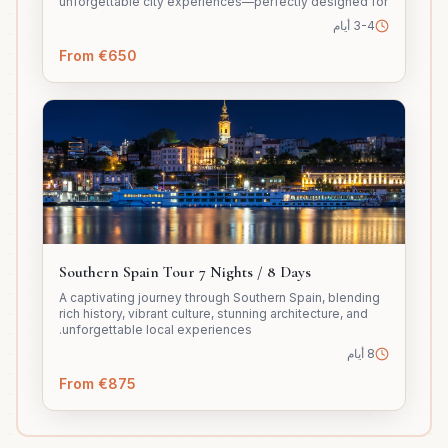
unforgettable city experiences—perfectly designed for
travelers who want to explore, enjoy, and shop smart in
3-4 أيام
one seamless trip.
From €650
Southern Spain Tour 7 Nights / 8 Days
A captivating journey through Southern Spain, blending
rich history, vibrant culture, stunning architecture, and
unforgettable local experiences.
8 أيام
From €875