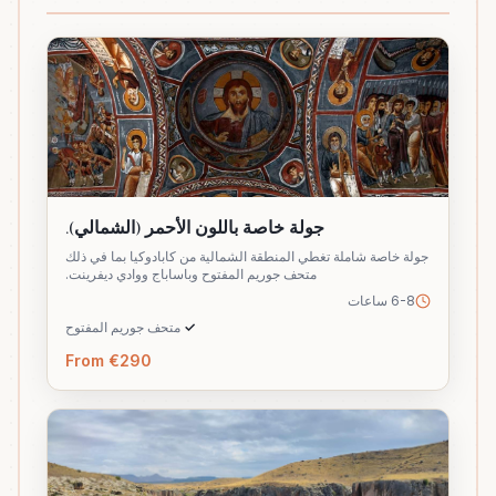
جولة خاصة باللون الأحمر (الشمالي).
جولة خاصة شاملة تغطي المنطقة الشمالية من كابادوكيا بما في ذلك
متحف جوريم المفتوح وباساباج ووادي ديفرينت.
6-8 ساعات
✓
متحف جوريم المفتوح
From €290