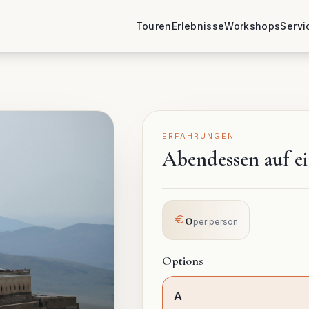
Touren
Erlebnisse
Workshops
Servi
ERFAHRUNGEN
Abendessen auf e
0
per person
Options
A