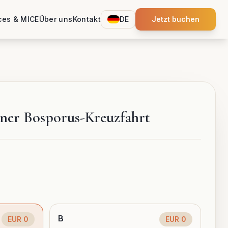
ces & MICE
Über uns
Kontakt
DE
Jetzt buchen
iner Bosporus-Kreuzfahrt
B
EUR
0
EUR
0