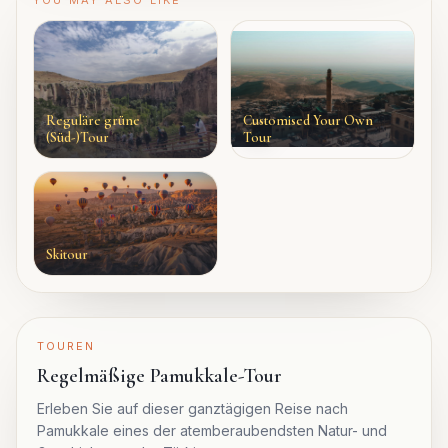
Reguläre grüne
Customised Your Own
(Süd-)Tour
Tour
Skitour
TOUREN
Regelmäßige Pamukkale-Tour
Erleben Sie auf dieser ganztägigen Reise nach
Pamukkale eines der atemberaubendsten Natur- und