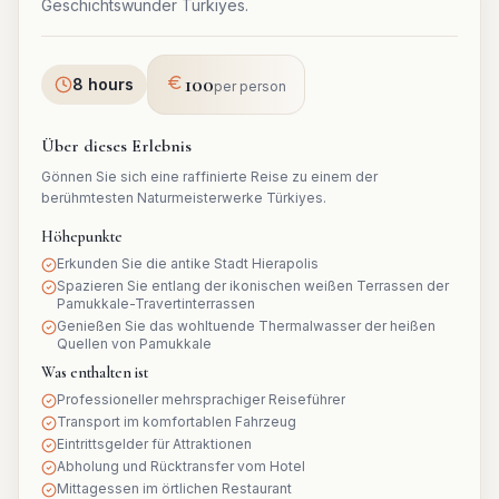
Geschichtswunder Türkiyes.
100
8 hours
per person
Über dieses Erlebnis
Gönnen Sie sich eine raffinierte Reise zu einem der
berühmtesten Naturmeisterwerke Türkiyes.
Höhepunkte
Erkunden Sie die antike Stadt Hierapolis
Spazieren Sie entlang der ikonischen weißen Terrassen der
Pamukkale-Travertinterrassen
Genießen Sie das wohltuende Thermalwasser der heißen
Quellen von Pamukkale
Was enthalten ist
Professioneller mehrsprachiger Reiseführer
Transport im komfortablen Fahrzeug
Eintrittsgelder für Attraktionen
Abholung und Rücktransfer vom Hotel
Mittagessen im örtlichen Restaurant