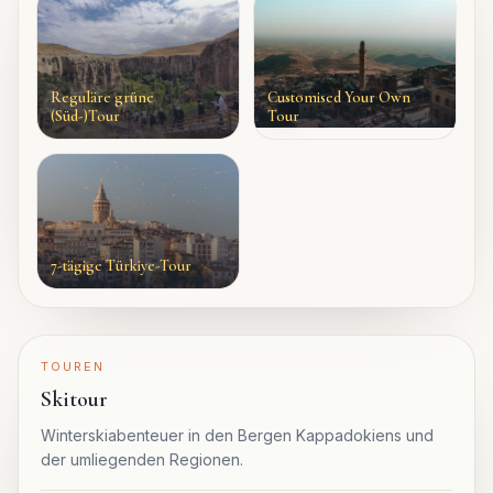
Reguläre grüne
Customised Your Own
(Süd-)Tour
Tour
7-tägige Türkiye-Tour
TOUREN
Skitour
Winterskiabenteuer in den Bergen Kappadokiens und
der umliegenden Regionen.