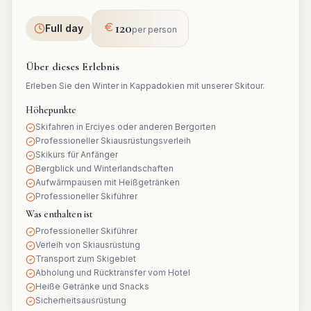
120
Full day
per person
Über dieses Erlebnis
Erleben Sie den Winter in Kappadokien mit unserer Skitour.
Höhepunkte
Skifahren in Erciyes oder anderen Bergorten
Professioneller Skiausrüstungsverleih
Skikurs für Anfänger
Bergblick und Winterlandschaften
Aufwärmpausen mit Heißgetränken
Professioneller Skiführer
Was enthalten ist
Professioneller Skiführer
Verleih von Skiausrüstung
Transport zum Skigebiet
Abholung und Rücktransfer vom Hotel
Heiße Getränke und Snacks
Sicherheitsausrüstung