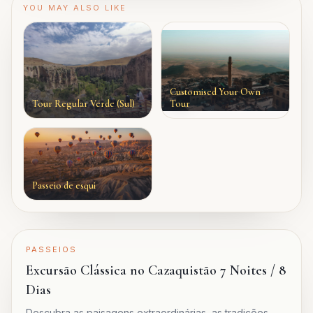
YOU MAY ALSO LIKE
Customised Your Own
Tour Regular Verde (Sul)
Tour
Passeio de esqui
PASSEIOS
Excursão Clássica no Cazaquistão 7 Noites / 8
Dias
Descubra as paisagens extraordinárias, as tradições