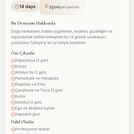
2500
14 days
per person
Bu Deneyim Hakkında
Doğa harikalarını, kadim uygarlıkları, Akdeniz güzelliğini ve
imparatorluk tarihini birleştiren bu 14 günlük sürükleyici
yolculukla Türkiye'yi en iyi haliyle keşfedin.
Öne Çıkanlar
Kapadokya (2 gün)
Konya
Antalya'da (2 gün)
Pamukkale ve Hierapolis
Kuşadası ve Efes
Çanakkale ve Truva (2 gün)
bursa
İstanbul (2 gün)
Ege ve Akdeniz kıyıları
Kapsamlı gezi
Dahil Olanlar
Profesyonel rehber