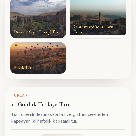
Customised Your Own
Düzenli Yeşil (Güney) Turu
Tour
Kayak Turu
TURLAR
14 Günlük Türkiye Turu
Tüm önemli destinasyonları ve gizli mücevherleri
kapsayan iki haftalık kapsamlı tur.