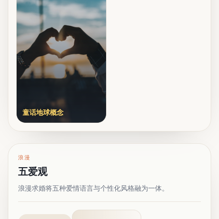
童话地球概念
浪漫
五爱观
浪漫求婚将五种爱情语言与个性化风格融为一体。