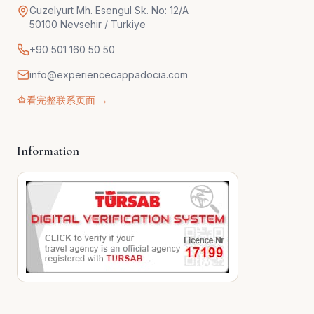
Guzelyurt Mh. Esengul Sk. No: 12/A
50100 Nevsehir / Turkiye
+90 501 160 50 50
info@experiencecappadocia.com
查看完整联系页面 →
Information