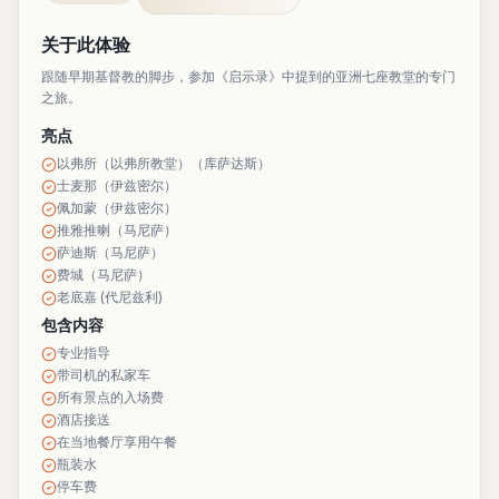
关于此体验
跟随早期基督教的脚步，参加《启示录》中提到的亚洲七座教堂的专门
之旅。
亮点
以弗所（以弗所教堂）（库萨达斯）
士麦那（伊兹密尔）
佩加蒙（伊兹密尔）
推雅推喇（马尼萨）
萨迪斯（马尼萨）
费城（马尼萨）
老底嘉 (代尼兹利)
包含内容
专业指导
带司机的私家车
所有景点的入场费
酒店接送
在当地餐厅享用午餐
瓶装水
停车费