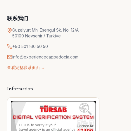
联系我们
Guzelyurt Mh. Esengul Sk. No: 12/A
50100 Nevsehir / Turkiye
+90 501 160 50 50
info@experiencecappadocia.com
查看完整联系页面 →
Information